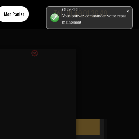
Tél.:
OUVERT
01.49.01.26.49
Mon Panier
Vous pouvez commander votre repas
maintenant
Ma Commande