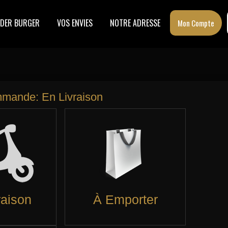
DER BURGER
VOS ENVIES
NOTRE ADRESSE
Mon Compte
ZZAS SPÉCIALES
TIRAMISU
X MEX
BOISSONS
SSERTS
PIZZAS CRÈME FRAÎCHE