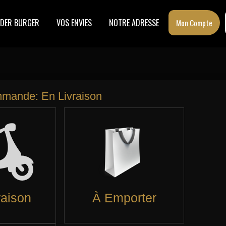
DER BURGER
VOS ENVIES
NOTRE ADRESSE
Mon Compte
ZZAS SPÉCIALES
TIRAMISU
X MEX
BOISSONS
SSERTS
TIRAMISU